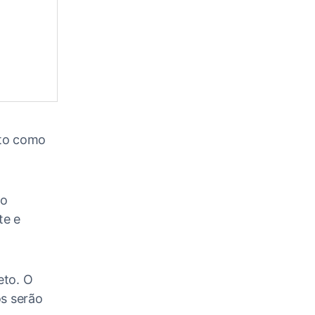
ito como
lo
te e
eto. O
os serão