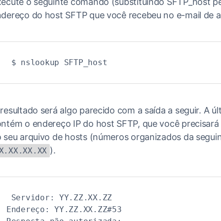
ecute o seguinte comando (substituindo SFTP_host p
dereço do host SFTP que você recebeu no e-mail de a
$ nslookup SFTP_host
resultado será algo parecido com a saída a seguir. A úl
ntém o endereço IP do host SFTP, que você precisará 
 seu arquivo de hosts (números organizados da segui
).
X.XX.XX.XX
Servidor: YY.ZZ.XX.ZZ
Endereço: YY.ZZ.XX.ZZ#53