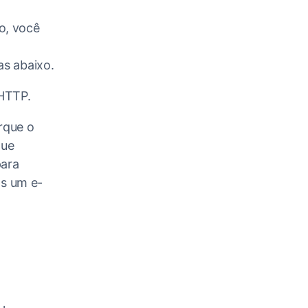
o, você
as abaixo.
HTTP.
rque o
gue
para
os um e-