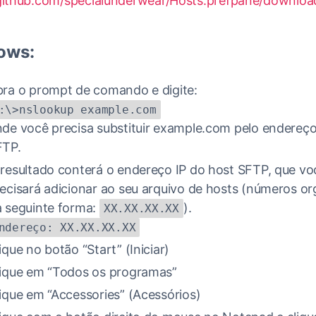
/github.com/specialunderwear/Hosts.prefpane/downloa
ows:
ra o prompt de comando e digite:
:\>nslookup example.com
de você precisa substituir example.com pelo endereç
FTP.
resultado conterá o endereço IP do host SFTP, que vo
ecisará adicionar ao seu arquivo de hosts (números o
 seguinte forma:
).
XX.XX.XX.XX
ndereço: XX.XX.XX.XX
ique no botão “Start” (Iniciar)
ique em “Todos os programas”
ique em “Accessories” (Acessórios)