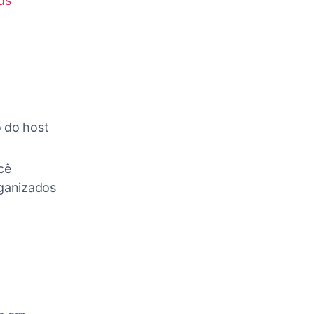
ds
o do host
cê
rganizados