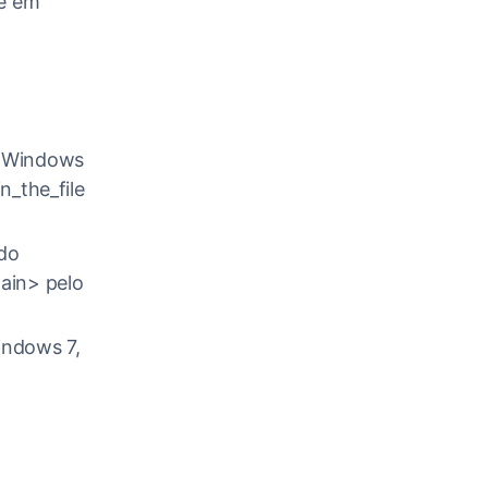
ue em
o Windows
n_the_file
ndo
ain> pelo
indows 7,