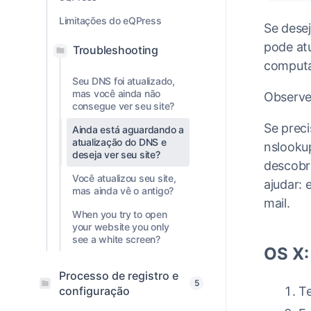
Limitações do eQPress
Se desej
pode atu
Troubleshooting
computad
Seu DNS foi atualizado,
mas você ainda não
Observe
consegue ver seu site?
Se prec
Ainda está aguardando a
atualização do DNS e
nslooku
deseja ver seu site?
descobri
Você atualizou seu site,
ajudar:
mas ainda vê o antigo?
mail.
When you try to open
your website you only
see a white screen?
OS X:
Processo de registro e
5
Te
configuração