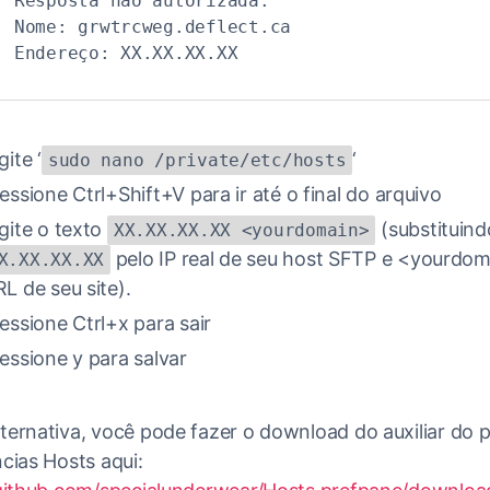
Resposta não autorizada:
Nome: grwtrcweg.deflect.ca
Endereço: XX.XX.XX.XX
gite ‘
‘
sudo nano /private/etc/hosts
essione Ctrl+Shift+V para ir até o final do arquivo
gite o texto
(substituind
XX.XX.XX.XX <yourdomain>
pelo IP real de seu host SFTP e <yourdom
X.XX.XX.XX
L de seu site).
essione Ctrl+x para sair
essione y para salvar
ernativa, você pode fazer o download do auxiliar do p
cias Hosts aqui: