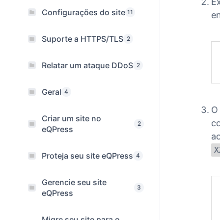
Ex
Configurações do site
11
en
Suporte a HTTPS/TLS
2
Relatar um ataque DDoS
2
Geral
4
O 
Criar um site no
co
2
eQPress
ao
X
Proteja seu site eQPress
4
Gerencie seu site
3
eQPress
Migre seu site para o