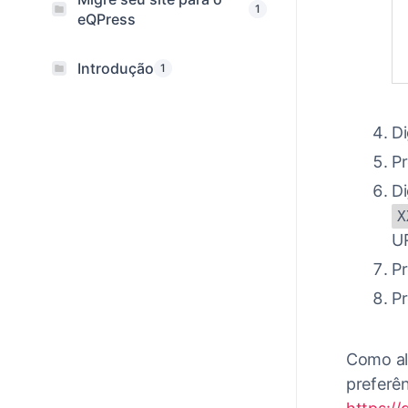
1
eQPress
Introdução
1
Di
Pr
Di
X
UR
Pr
Pr
Como alt
preferên