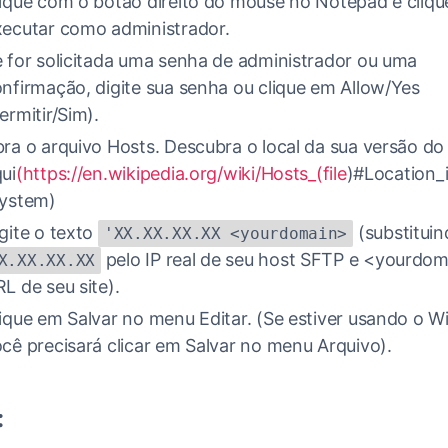
ique com o botão direito do mouse no Notepad e cliq
ecutar como administrador.
 for solicitada uma senha de administrador ou uma
nfirmação, digite sua senha ou clique em Allow/Yes
ermitir/Sim).
ra o arquivo Hosts. Descubra o local da sua versão d
ui
(https://en.wikipedia.org/wiki/Hosts_(file
)#Location_i
system)
gite o texto
(substitui
'XX.XX.XX.XX <yourdomain>
pelo IP real de seu host SFTP e <yourdom
X.XX.XX.XX
L de seu site).
ique em Salvar no menu Editar. (Se estiver usando o W
cê precisará clicar em Salvar no menu Arquivo).
: