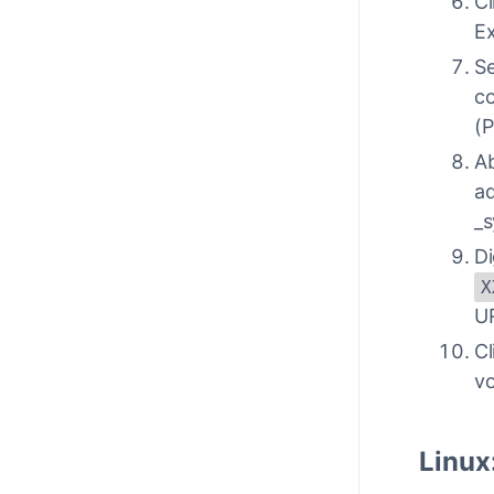
Cl
Ex
Se
co
(P
Ab
aq
_
Di
X
UR
Cl
vo
Linux