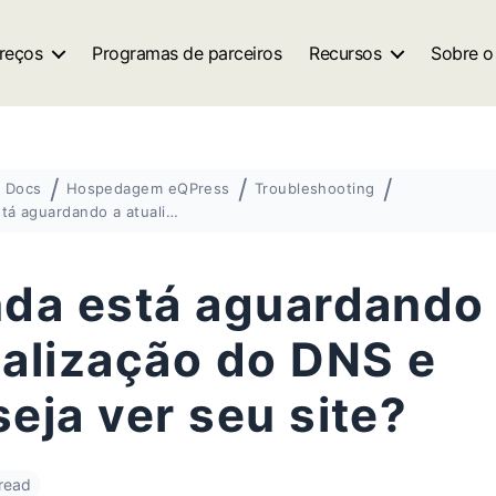
reços
Programas de parceiros
Recursos
Sobre o
Docs
Hospedagem eQPress
Troubleshooting
Ainda está aguardando a atualização do DNS e deseja ver seu site?
nda está aguardando
ualização do DNS e
eja ver seu site?
 read