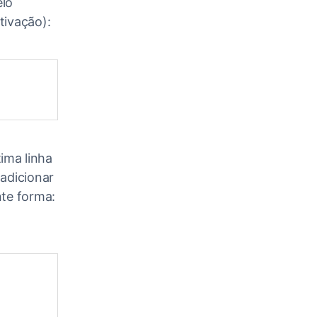
elo
tivação):
tima linha
adicionar
nte forma: