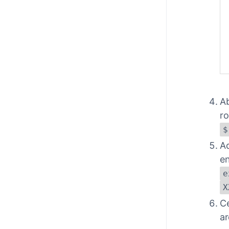
Ab
ro
$
Ad
en
e
X
Ce
ar