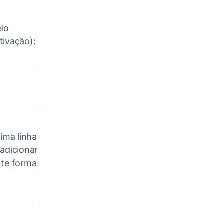
elo
tivação):
tima linha
adicionar
nte forma: