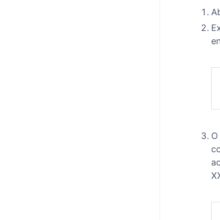
Ab
Ex
en
O 
co
ao
X