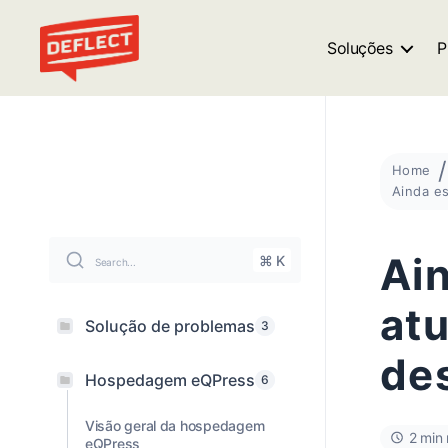
Soluções
P
Deflect
Home
Ai
⌘ K
Search...
at
Solução de problemas
3
des
Hospedagem eQPress
6
Visão geral da hospedagem
2 min
eQPress