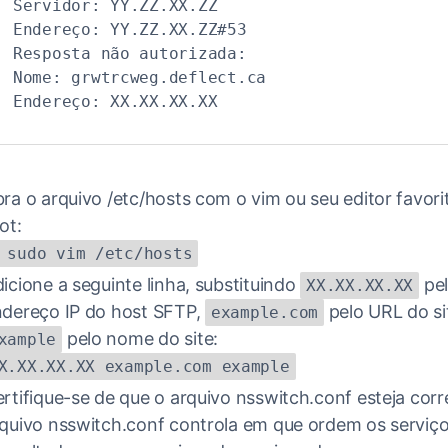
Servidor: YY.ZZ.XX.ZZ 
Endereço: YY.ZZ.XX.ZZ#53 
Resposta não autorizada: 
Nome: grwtrcweg.deflect.ca 
Endereço: XX.XX.XX.XX
ra o arquivo /etc/hosts com o vim ou seu editor favor
ot:
 sudo vim /etc/hosts
icione a seguinte linha, substituindo
pe
XX.XX.XX.XX
dereço IP do host SFTP,
pelo URL do si
example.com
pelo nome do site:
xample
X.XX.XX.XX example.com example
rtifique-se de que o arquivo nsswitch.conf esteja corr
quivo nsswitch.conf controla em que ordem os serviç