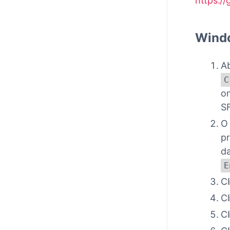
https:/
Wind
Ab
C
on
S
O 
pr
da
E
Cl
Cl
Cl