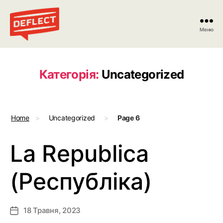
Меню
Deflect
Категорія:
Uncategorized
Home
>
Uncategorized
>
Page 6
La Republica
(Республіка)
18 Травня, 2023
Дата
запису