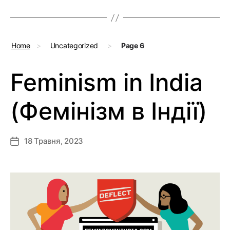
Home
>
Uncategorized
>
Page 6
Feminism in India
(Фемінізм в Індії)
18 Травня, 2023
Дата
запису