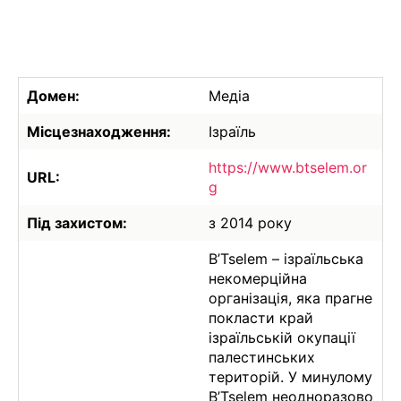
Домен:
Медіа
Місцезнаходження:
Ізраїль
https://www.btselem.or
URL:
g
Під захистом:
з 2014 року
B’Tselem – ізраїльська
некомерційна
організація, яка прагне
покласти край
ізраїльській окупації
палестинських
територій. У минулому
B’Tselem неодноразово