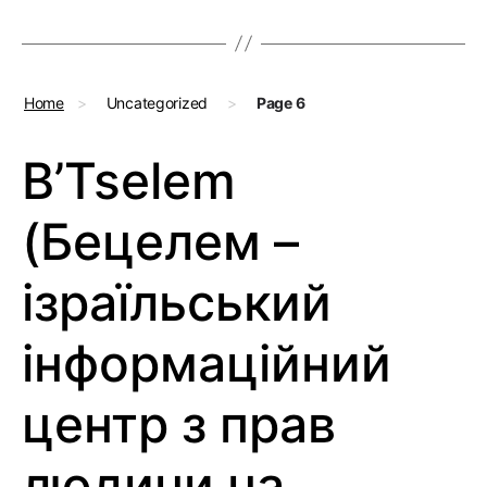
Home
>
Uncategorized
>
Page 6
B’Tselem
(Бецелем –
ізраїльський
інформаційний
центр з прав
людини на