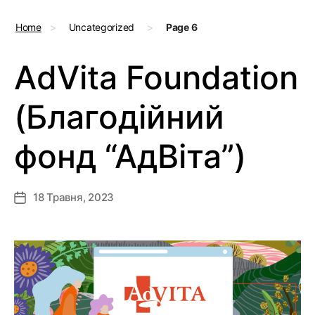
Home
>
Uncategorized
>
Page 6
AdVita Foundation
(Благодійний
фонд “АдВіта”)
18 Травня, 2023
Дата
запису