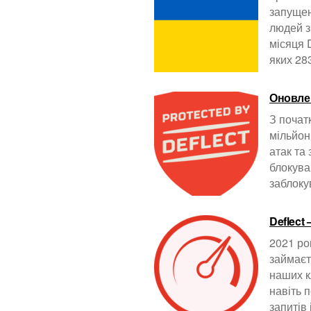
запущен
людей з
місяця 
яких 2
Оновлен
З почат
мільйон
атак та
блокува
заблоку
Deflect
2021 ро
займаєт
наших к
навіть 
запитів