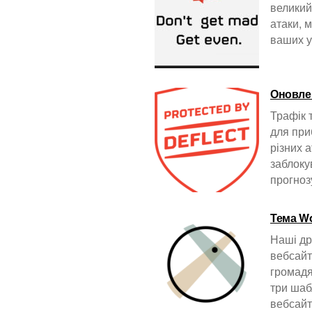
великий
атаки, 
ваших у
Оновлен
Трафік 
для при
різних 
заблоку
прогно
Тема W
Наші др
вебсайт
громадя
три шаб
вебсайт