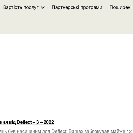
Вартість послуг
Партнерські програми
Поширені 
ня від Deflect – 3 – 2022
яць був насиченим для Deflect: Banjax заблокував майже 12 