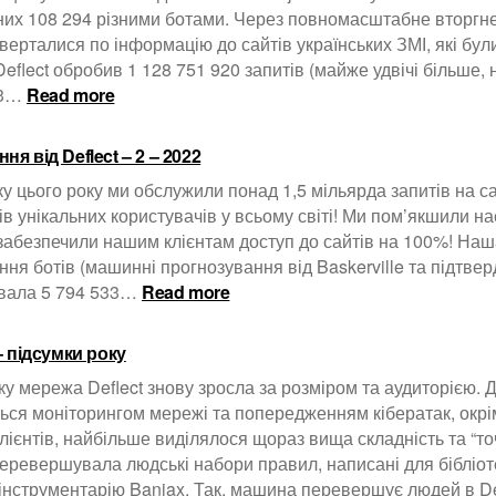
их 108 294 різними ботами. Через повномасштабне вторгнен
верталися по інформацію до сайтів українських ЗМІ, які бул
Deflect обробив 1 128 751 920 запитів (майже удвічі більше, 
:
83…
Read more
Оновлення
від
ня від Deflect – 2 – 2022
Deflect
–
ку цього року ми обслужили понад 1,5 мільярда запитів на с
3
ів унікальних користувачів у всьому світі! Ми пом’якшили н
–
 забезпечили нашим клієнтам доступ до сайтів на 100%! Наш
2022
ння ботів (машинні прогнозування від Baskerville та підтве
:
вала 5 794 533…
Read more
Оновлення
від
 – підсумки року
Deflect
–
ку мережа Deflect знову зросла за розміром та аудиторією. Д
2
ься моніторингом мережі та попередженням кібератак, окрім
–
лієнтів, найбільше виділялося щораз вища складність та “точ
2022
перевершувала людські набори правил, написані для бібліо
 інструментарію Banjax. Так, машина перевершує людей в D