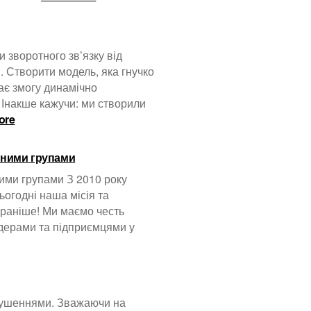
Deflect
–
підсумки
року
 зворотного зв’язку від
 Створити модель, яка гнучко
 дає змогу динамічно
 Інакше кажучи: ми створили
:
ore
Baskerville
–
ійними групами
динамічні
оновлення
ними групами З 2010 року
моделі
ьогодні наша місія та
 раніше! Ми маємо честь
йдерами та підприємцями у
орушеннями. Зважаючи на