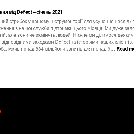
ня від Deflect – січень 2021
ний стрибок у нашому інструментарії для усунення наслідків
ження з нашої служби підтримки цього місяця. Ми дуже за
гій, але вони не замінять людей! Нижче ми ділимося деяки
, відповідними заходами Deflect та історіями наших клієнтів.
 обслужив понад 884 мільйони запитів для понад 9…
Read m