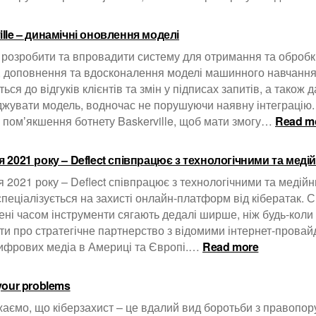
ille – динамічні оновлення моделі
 розробити та впровадити систему для отримання та обробки
в, доповнення та вдосконалення моделі машинного навчання.
ься до відгуків клієнтів та змін у підписах запитів, а також
жувати модель, водночас не порушуючи наявну інтеграцію.
 помʼякшення ботнету Baskerville, щоб мати змогу…
Read m
я 2021 року – Deflect співпрацює з технологічними та мед
я 2021 року – Deflect співпрацює з технологічними та медій
 спеціалізується на захисті онлайн-платформ від кібератак. С
ені часом інструменти сягають дедалі ширше, ніж будь-коли
ти про стратегічне партнерство з відомими інтернет-прова
:
ифрових медіа в Америці та Європі.…
Read more
1
червня
 your problems
2021
року
аємо, що кіберзахист – це вдалий вид боротьби з правоп
–