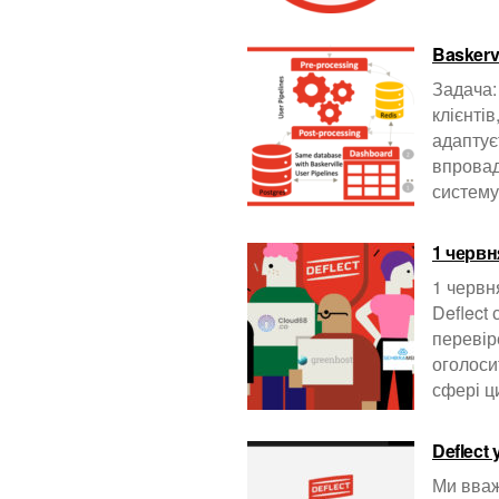
Baskerv
Задача:
клієнті
адаптуєт
впровад
систему
1 червн
1 червн
Deflect
перевір
оголоси
сфері ц
Deflect
Ми вваж