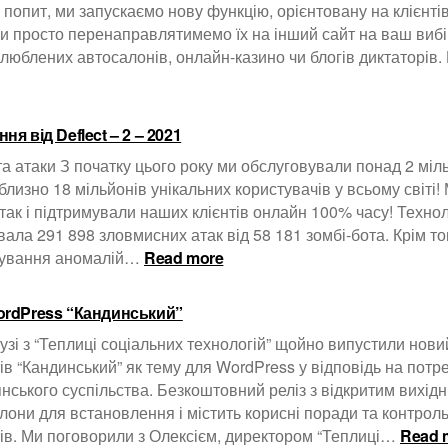
 попит, ми запускаємо нову функцію, орієнтовану на клієнтів
Deflect
ми просто перенаправлятимемо їх на інший сайт на ваш виб
співпрацю
люблених автосалонів, онлайн-казино чи блогів диктаторів. 
з
технологі
та
медійним
ня від Deflect – 2 – 2021
групами
та атаки З початку цього року ми обслуговували понад 2 міл
близно 18 мільйонів унікальних користувачів у всьому світі
атак і підтримували наших клієнтів онлайн 100% часу! Технол
вала 291 898 зловмисних атак від 58 181 зомбі-бота. Крім т
:
зування аномалій…
Read more
Оновлення
від
ordPress “Кандинський”
Deflect
–
узі з “Теплиці соціальних технологій” щойно випустили но
2
ів “Кандинський” як тему для WordPress у відповідь на потр
–
нського суспільства. Безкоштовний реліз з відкритим вихід
2021
лони для встановлення і містить корисні поради та контроль
ів. Ми поговорили з Олексієм, директором “Теплиці…
Read 