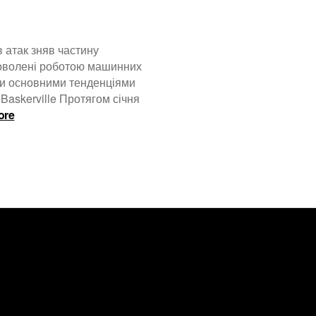
Тема
WordPress
“Кандинський”
 атак зняв частину
доволені роботою машинних
ми основними тенденціями
 Baskerville Протягом січня
:
ore
Оновлення
від
Deflect
–
січень
2021