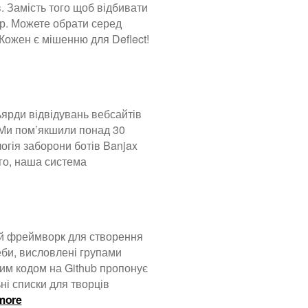
. Замість того щоб відбивати
ір. Можете обрати серед
є
Кожен є мішенню для Deflect!
чними
и
ьярди відвідувань вебсайтів
! Ми пом’якшили понад 30
огія заборони ботів Banjax
ого, наша система
вий фреймворк для створення
еби, висловлені групами
ним кодом на Github пропонує
ні списки для творців
:
more