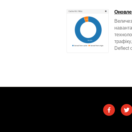
Оновлен
Величез
наванта
техноло
трафіку
Deflect