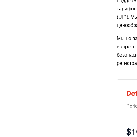
поддерж
тарифных
(UIP). М
ценообр
Мы не вз
вопросы
безопас
регистра
Def
Perf
$
1