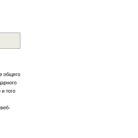
е общего
дарного
 и того
 веб-