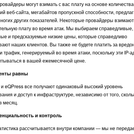
ровайдеры могут взимать с вас плату на основе количества
ий веб-сайта, мегабайтов пропускной способности, предла
многих других показателей. Некоторые провайдеры взимают
тельную плату во время атак. Мы выбираем справедливые,
ные и предсказуемые низкие цены, которые справедливо
ают наших клиентов. Вы также не будете платить за вред
и трафик, генерируемый во время атаки, поскольку эти IP-а
итываться в вашей ежемесячной цене.
енты равны
t и eQPress все получают одинаковый высокий уровень
ания и доступ к инфраструктуре, независимо от того, сколь
в месяц.
нциальность и контроль
атистика рассчитывается внутри компании — мы не перед