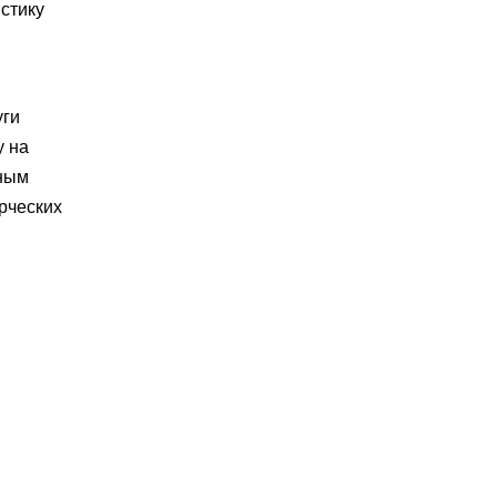
стику
уги
у на
жным
рческих