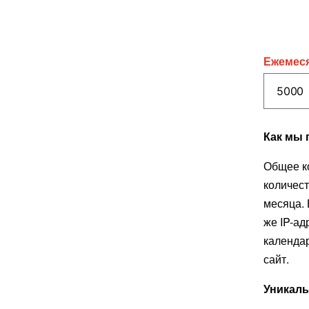
Ежемеся
Как мы 
Общее к
количест
месяца. 
же IP-ад
календар
сайт.
Уникаль