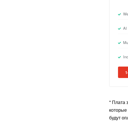
We
AI
Mul
In
1
* Плата 
которые
будут оп