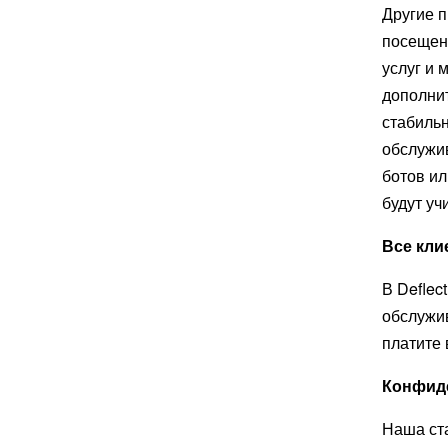
Другие п
посещен
услуг и 
дополни
стабиль
обслужив
ботов ил
будут уч
Все кли
В Deflec
обслужив
платите 
Конфиде
Наша ст