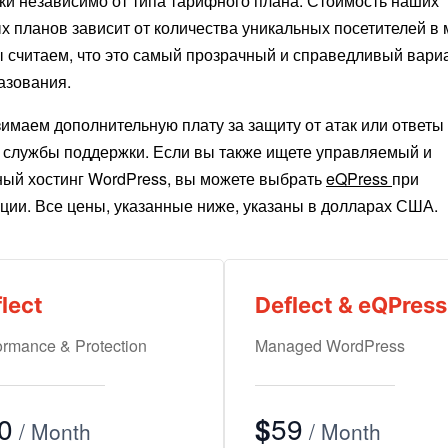
ки независимо от типа тарифного плана. Стоимость наших
 планов зависит от количества уникальных посетителей в
ы считаем, что это самый прозрачный и справедливый вари
азования.
имаем дополнительную плату за защиту от атак или ответы
 службы поддержки. Если вы также ищете управляемый и
ный хостинг WordPress, вы можете выбрать
eQPress
при
ции. Все цены, указанные ниже, указаны в долларах США.
lect
Deflect & eQPress
ormance & Protection
Managed WordPress
0
$
59
/ Month
/ Month