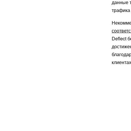
данные 
трафика 
Некомме
соответ
Deflect 
достиже
благода
клиента