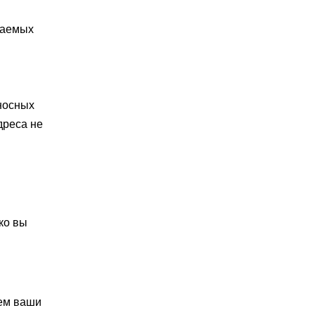
гаемых
оносных
дреса не
ко вы
аем ваши